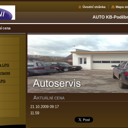
Úvodní stránka
Mapa st
AUTO KB-Poděbra
ní cena
na LPG
rtarini
LPG
A
KTUÁLNÍ CENA
21.10.2009 09:17
11.59