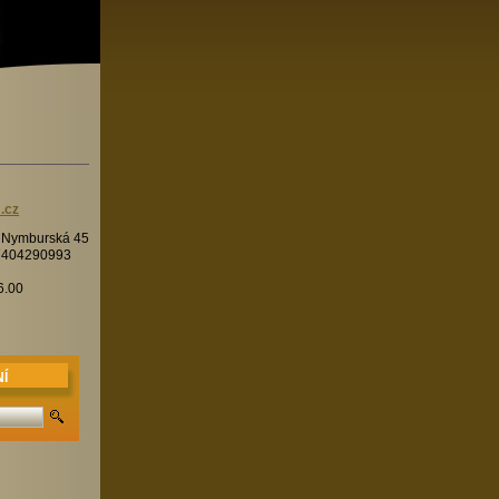
.cz
í Nymburská 45
7404290993
6.00
Í