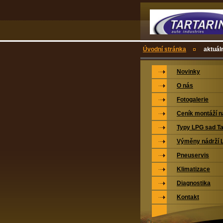
Úvodní stránka
aktuál
Novinky
O nás
Fotogalerie
Ceník montáží 
Typy LPG sad Ta
Výměny nádrží 
Pneuservis
Klimatizace
Diagnostika
Kontakt