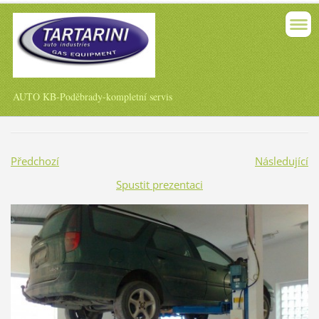
AUTO KB-Poděbrady-kompletní servis
Předchozí
Následující
Spustit prezentaci