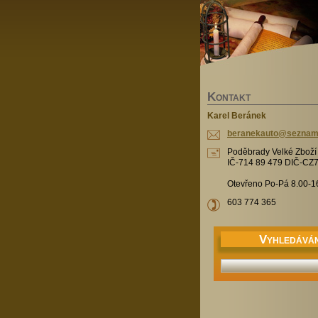
K
ONTAKT
Karel Beránek
beranekauto@seznam
Poděbrady Velké Zbož
IČ-714 89 479 DIČ-CZ
Otevřeno Po-Pá 8.00-1
603 774 365
V
YHLEDÁVÁN