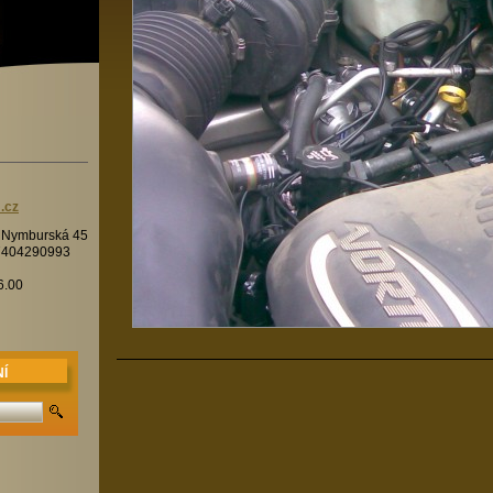
.cz
í Nymburská 45
7404290993
6.00
Í