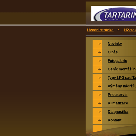
Úvodní stránka
H2-sek
Novinky
O nás
Fotogalerie
Ceník montáží 
Typy LPG sad Ta
Výměny nádrží 
Pneuservis
Klimatizace
Diagnostika
Kontakt