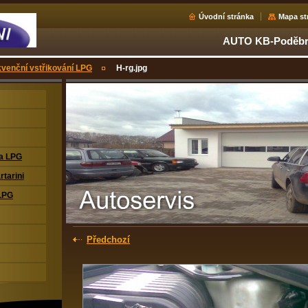
Úvodní stránka
Mapa st
AUTO KB-Poděbra
venční vstřikování LPG
H-rg.jpg
na LPG
rtarini
LPG
Předchozí