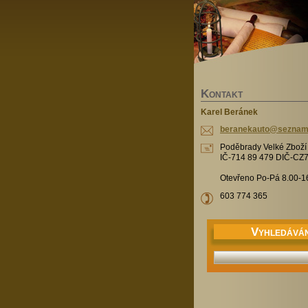
K
ONTAKT
Karel Beránek
beranekauto@seznam
Poděbrady Velké Zbož
IČ-714 89 479 DIČ-CZ
Otevřeno Po-Pá 8.00-1
603 774 365
V
YHLEDÁVÁN