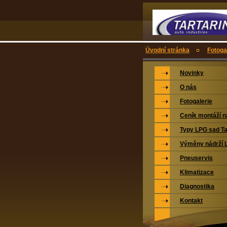
Úvodní stránka
Fotoga
Novinky
O nás
Fotogalerie
Ceník montáží 
Typy LPG sad Ta
Výměny nádrží 
Pneuservis
Klimatizace
Diagnostika
Kontakt