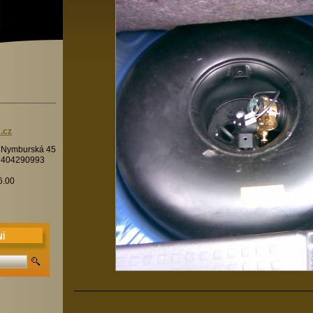
.cz
í Nymburská 45
7404290993
6.00
Í