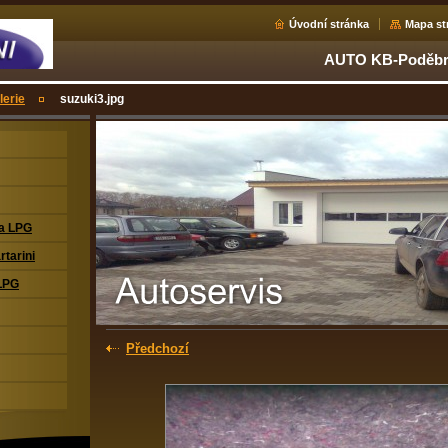
Úvodní stránka
Mapa st
AUTO KB-Poděbra
lerie
suzuki3.jpg
na LPG
rtarini
LPG
Předchozí